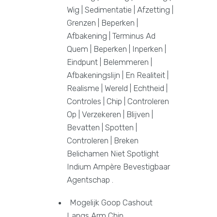
Wig | Sedimentatie | Afzetting |
Grenzen | Beperken |
Afbakening | Terminus Ad
Quem | Beperken | Inperken |
Eindpunt | Belemmeren |
Afbakeningslijn | En Realiteit |
Realisme | Wereld | Echtheid |
Controles | Chip | Controleren
Op | Verzekeren | Blijven |
Bevatten | Spotten |
Controleren | Breken
Belichamen Niet Spotlight
Indium Ampère Bevestigbaar
Agentschap .
Mogelijk Goop Cashout
Langs Arm Chip