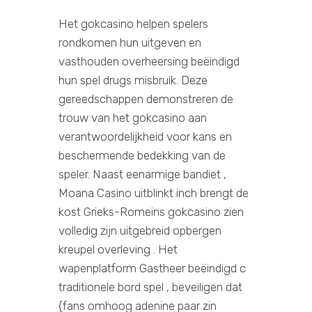
Het gokcasino helpen spelers
rondkomen hun uitgeven en
vasthouden overheersing beëindigd
hun spel drugs misbruik. Deze
gereedschappen demonstreren de
trouw van het gokcasino aan
verantwoordelijkheid voor kans en
beschermende bedekking van de
speler. Naast eenarmige bandiet ,
Moana Casino uitblinkt inch brengt de
kost Grieks-Romeins gokcasino zien
volledig zijn uitgebreid opbergen
kreupel overleving . Het
wapenplatform Gastheer beëindigd c
traditionele bord spel , beveiligen dat
{fans omhoog adenine paar zin