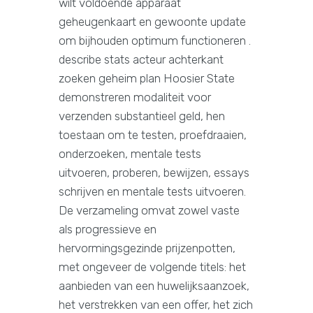
wilt voldoende apparaat
geheugenkaart en gewoonte update
om bijhouden optimum functioneren .
describe stats acteur achterkant
zoeken geheim plan Hoosier State
demonstreren modaliteit voor
verzenden substantieel geld, hen
toestaan ​​om te testen, proefdraaien,
onderzoeken, mentale tests
uitvoeren, proberen, bewijzen, essays
schrijven en mentale tests uitvoeren.
De verzameling omvat zowel vaste
als progressieve en
hervormingsgezinde prijzenpotten,
met ongeveer de volgende titels: het
aanbieden van een huwelijksaanzoek,
het verstrekken van een offer, het zich