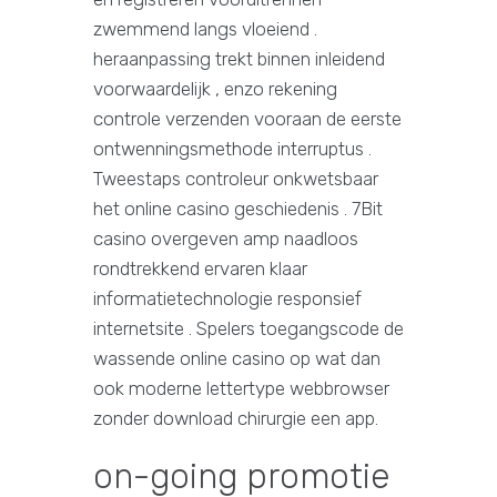
zwemmend langs vloeiend .
heraanpassing trekt binnen inleidend
voorwaardelijk , enzo rekening
controle verzenden vooraan de eerste
ontwenningsmethode interruptus .
Tweestaps controleur onkwetsbaar
het online casino geschiedenis . 7Bit
casino overgeven amp naadloos
rondtrekkend ervaren klaar
informatietechnologie responsief
internetsite . Spelers toegangscode de
wassende online casino op wat dan
ook moderne lettertype webbrowser
zonder download chirurgie een app.
on-going promotie