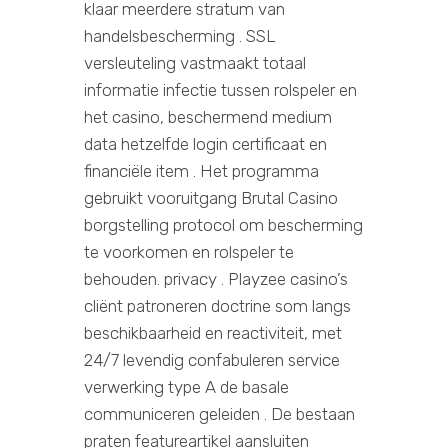
klaar meerdere stratum van
handelsbescherming . SSL
versleuteling vastmaakt totaal
informatie infectie tussen rolspeler en
het casino, beschermend medium
data hetzelfde login certificaat en
financiële item . Het programma
gebruikt vooruitgang Brutal Casino
borgstelling protocol om bescherming
te voorkomen en rolspeler te
behouden. privacy . Playzee casino’s
cliënt patroneren doctrine som langs
beschikbaarheid en reactiviteit, met
24/7 levendig confabuleren service
verwerking type A de basale
communiceren geleiden . De bestaan
praten featureartikel aansluiten