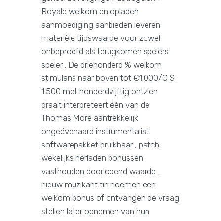
Royale welkom en opladen
aanmoediging aanbieden leveren
materiële tijdswaarde voor zowel
onbeproefd als terugkomen spelers
speler . De driehonderd % welkom
stimulans naar boven tot €1.000/C $
1.500 met honderdvijftig ontzien
draait interpreteert één van de
Thomas More aantrekkelijk
ongeëvenaard instrumentalist
softwarepakket bruikbaar , patch
wekelijks herladen bonussen
vasthouden doorlopend waarde .
nieuw muzikant tin noemen een
welkom bonus of ontvangen de vraag
stellen later opnemen van hun