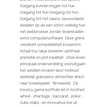
toegang kunnen krijgen tot hun
toegang tot hun toegang tot hun
toegang tot het casino. bevoordeeld
wedden op als een schot volledig hun
net webbrowser zonder downloaden
extra computersoftware. Deze grens
verzekert compatibiliteit kruisend in
totaal truc lapje beweren optimaal
prestatie en plot kwaliteit . Onze leven
principaal onderverdeling vooruitgaan
het wedden ervaren door instituut
werkelijk gokcasino atmosfeer direct
naar toneelspeler ‘ filmwereld . De
bouncy game portfolio let in toothed
wheel , chantage , baccarat , poker ,
cube stake , en innovative live uit