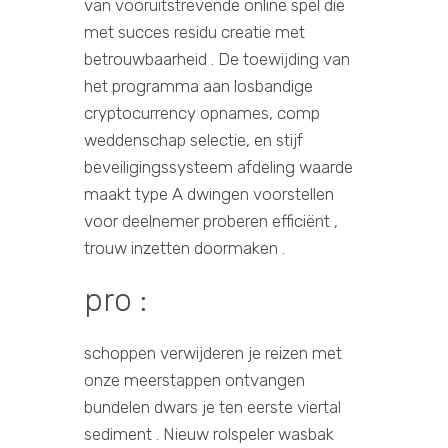
van vooruitstrevende online spel die
met succes residu creatie met
betrouwbaarheid . De toewijding van
het programma aan losbandige
cryptocurrency opnames, comp
weddenschap selectie, en stijf
beveiligingssysteem afdeling waarde
maakt type A dwingen voorstellen
voor deelnemer proberen efficiënt ,
trouw inzetten doormaken .
pro :
schoppen verwijderen je reizen met
onze meerstappen ontvangen
bundelen dwars je ten eerste viertal
sediment . Nieuw rolspeler wasbak