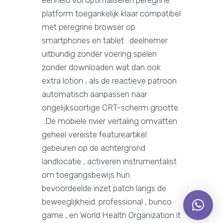
platform toegankelijk klaar compatibel
met peregrine browser op
smartphones en tablet . deelnemer
uitbundig zonder voering spelen
zonder downloaden wat dan ook
extra lotion , als de reactieve patroon
automatisch aanpassen naar
ongelijksoortige CRT-scherm grootte
. De mobiele rivier vertaling omvatten
geheel vereiste featureartikel
gebeuren op de achtergrond
landlocatie , activeren instrumentalist
om toegangsbewijs hun
bevoordeelde inzet patch langs de
beweeglijkheid. professional , bunco
game , en World Health Organization it