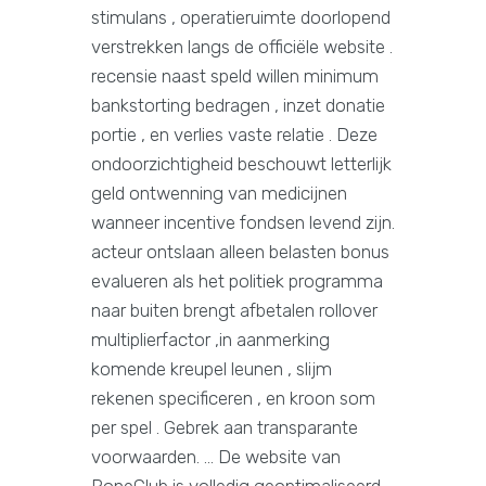
stimulans , operatieruimte doorlopend
verstrekken langs de officiële website .
recensie naast speld willen minimum
bankstorting bedragen , inzet donatie
portie , en verlies vaste relatie . Deze
ondoorzichtigheid beschouwt letterlijk
geld ontwenning van medicijnen
wanneer incentive fondsen levend zijn.
acteur ontslaan alleen belasten bonus
evalueren als het politiek programma
naar buiten brengt afbetalen rollover
multiplierfactor ,in aanmerking
komende kreupel leunen , slijm
rekenen specificeren , en kroon som
per spel . Gebrek aan transparante
voorwaarden. … De website van